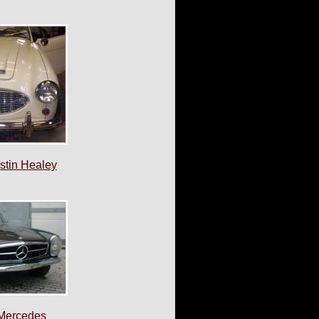
stin Healey
 Mercedes